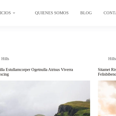
ICIOS
QUIENES SOMOS
BLOG
CONT
Hills
Hill
illa Estullamcorper Ogetnulla Atrisus Viverra
Sitamet Ri
scing
Felisbibe