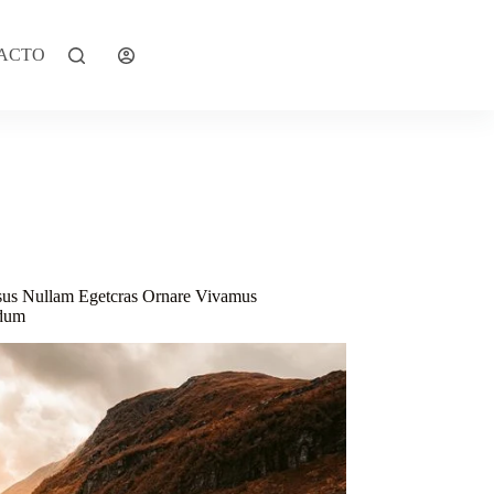
RESERVAR CITA
ACTO
s
sus Nullam Egetcras Ornare Vivamus
ndum